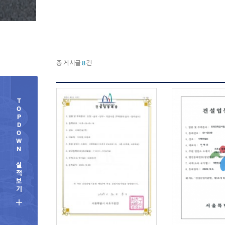
총 게시글
8
건
T
O
P
D
O
W
N
실
적
보
기