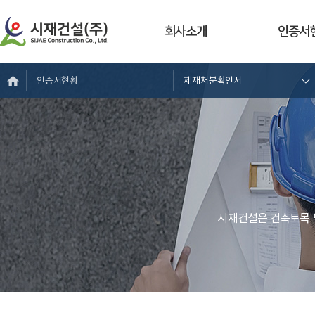
회사소개
인증서
인증서현황
제재처분확인서
시재건설은 건축토목 부