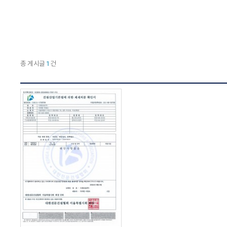
총 게시글
1
건