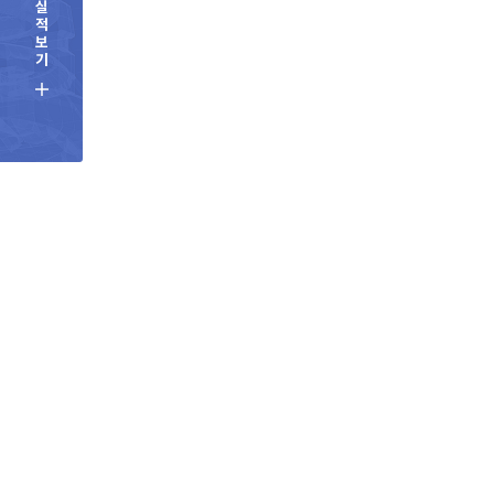
실
적
보
기