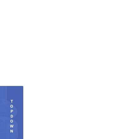
T
O
P
D
O
W
N