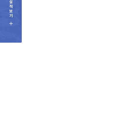
실
적
보
기