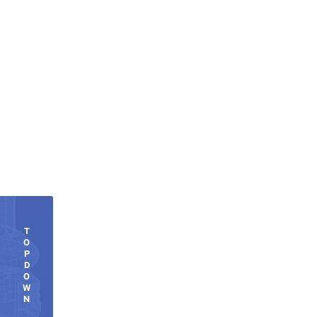
T
O
P
D
O
W
N