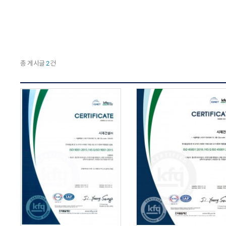
총 게시글
2
건