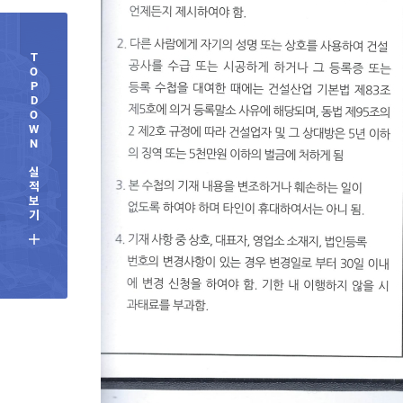
T
O
P
D
O
W
N
실
적
보
기