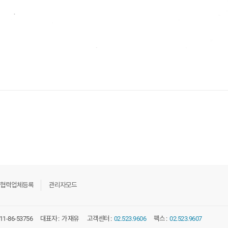
협력업체등록
관리자모드
11-86-53756
대표자 :
가재유
고객센터 :
02.523.9606
팩스 :
02.523.9607